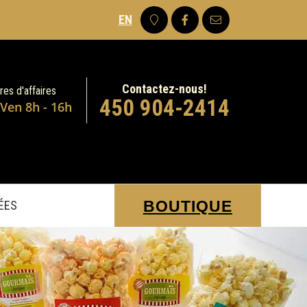
EN
Contactez-nous!
res d'affaires
450 904-2414
 Ven 8h - 16h
BOUTIQUE
DÉES