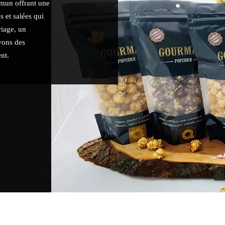
mun offrant une
s et salées qui
riage, un
vons des
nt.