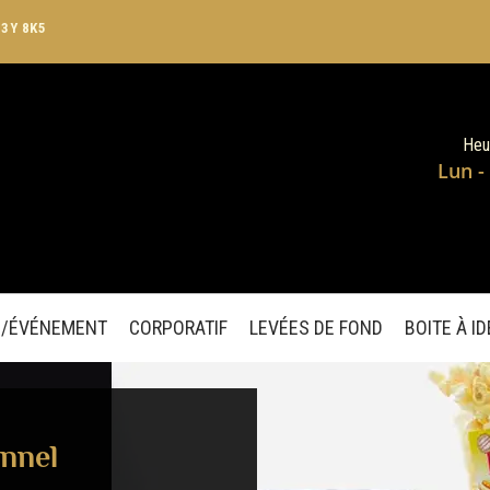
J3Y 8K5
Heu
Lun -
E/ÉVÉNEMENT
CORPORATIF
LEVÉES DE FOND
BOITE À I
onnel