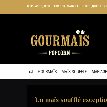
33-4500, BOUL. KIMBER, SAINT-HUBERT, (QUÉBEC) 
GOURMAÏS
MAÏS SOUFFLÉ
MARIAG
Un maïs soufflé excepti