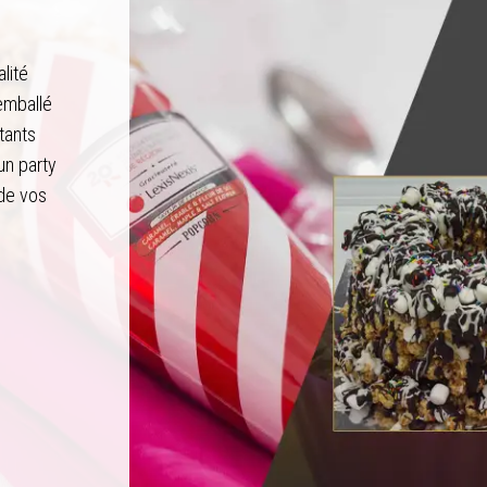
lité
emballé
tants
un party
 de vos