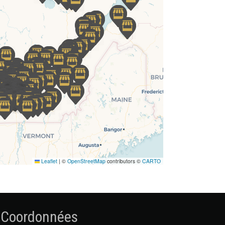
Leaflet
|
©
OpenStreetMap
contributors ©
CARTO
Coordonnées