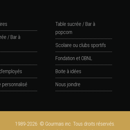
ires
Table sucrée / Bar à
popcorn
rée / Bar à
Scolaire ou clubs sportifs
Fondation et OBNL
d'employés
Boite à idées
 personnalisé
Nous joindre
1989-2026 © Gourmaïs inc. Tous droits réservés.