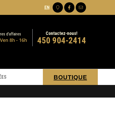
EN
Contactez-nous!
res d'affaires
450 904-2414
 Ven 8h - 16h
BOUTIQUE
DÉES