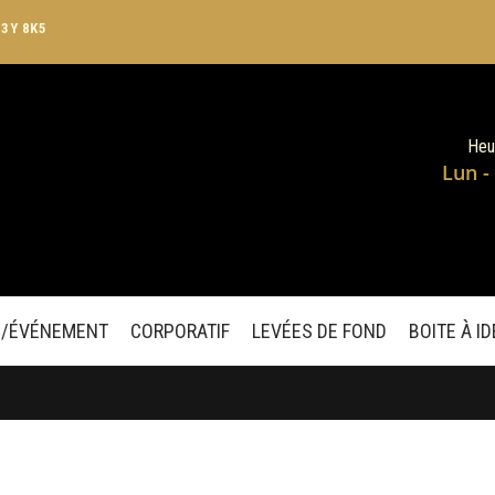
J3Y 8K5
Heu
Lun -
E/ÉVÉNEMENT
CORPORATIF
LEVÉES DE FOND
BOITE À I