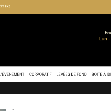
J3Y 8K5
Heu
Lun -
E/ÉVÉNEMENT
CORPORATIF
LEVÉES DE FOND
BOITE À I