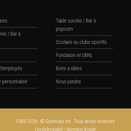
ires
Table sucrée / Bar à
popcorn
rée / Bar à
Scolaire ou clubs sportifs
Fondation et OBNL
d'employés
Boite à idées
 personnalisé
Nous joindre
1989-2026 © Gourmaïs inc. Tous droits réservés.
Confidentialité
•
Mention légale