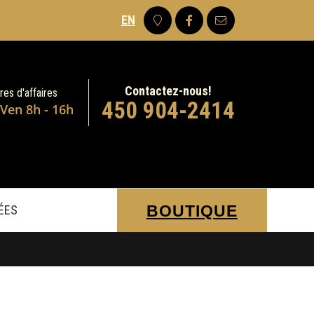
EN
Contactez-nous!
res d'affaires
450 904-2414
 Ven 8h - 16h
BOUTIQUE
DÉES